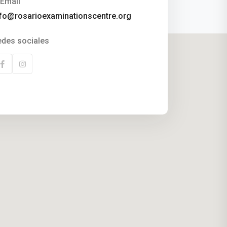
Email
nfo@rosarioexaminationscentre.org
edes sociales