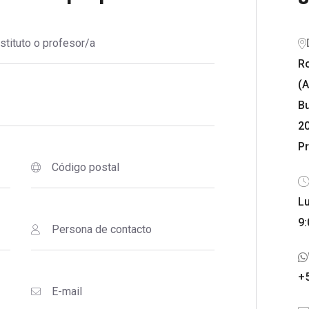
R
(
B
2
Pr
Lu
9:
+